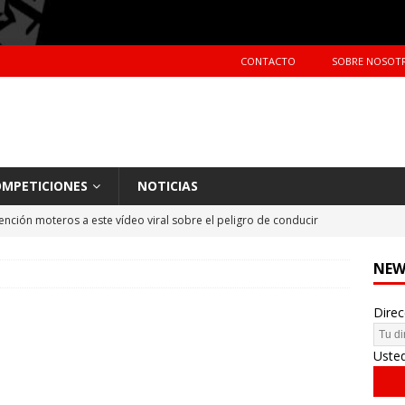
CONTACTO
SOBRE NOSOT
MPETICIONES
NOTICIAS
ención moteros a este vídeo viral sobre el peligro de conducir
TERAS
NEW
Primer día de tests en Montmeló Temporada 2018
NOTICIAS
Direc
idente de Nani Roma en el Dakar 2018
NOTICIAS
hes más vendidos en España en 2017
CIFRAS DE VENTAS
Uste