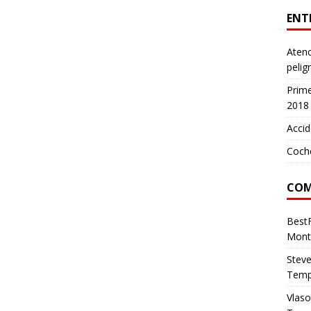
ENT
Atenc
pelig
Prim
2018
Accid
Coch
COM
Best
Mont
Stev
Temp
Vlas