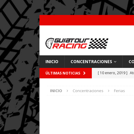
INICIO
CONCENTRACIONES
CO
[ 10 enero, 2019 ]
At
ÚLTIMAS NOTICIAS
por Pajares
CARRE
INICIO
Concentraciones
Ferias
[ 26 febrero, 2018 ]
[ 9 enero, 2018 ]
Acc
[ 7 enero, 2018 ]
Coc