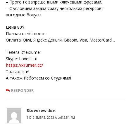
– Прогон с запрещёнными ключевыми фразами.
– С условием заказа сразу нескольких ресурсов –
выгодные бонусы.
Цена 80$
Полная отчётность.
Оплата: Qiwi, Яндекс.Деньги, Bitcoin, Visa, MasterCard…
Телега: @exrumer
Skype: Loves.Ltd
https://xrumer.cc/
Только эти!
А тАкож Работаем со Студиями!
RESPONDER
Steverew
dice:
1 DICIEMBRE, 2023 A LAS 2:51 PM