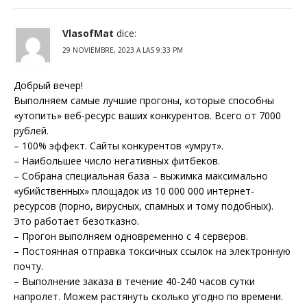
VlasofMat
dice:
29 NOVIEMBRE, 2023 A LAS 9:33 PM
Добрый вечер!
Выполняем самые лучшие прогоны, которые способны
«утопить» веб-ресурс ваших конкурентов. Всего от 7000
рублей.
– 100% эффект. Сайты конкурентов «умрут».
– Наибольшее число негативных фитбеков.
– Собрана специальная база – выжимка максимально
«убийственных» площадок из 10 000 000 интернет-
ресурсов (порно, вирусных, спамных и тому подобных).
Это работает безотказно.
– Прогон выполняем одновременно с 4 серверов.
– Постоянная отправка токсичных ссылок на электронную
почту.
– Выполнение заказа в течение 40-240 часов сутки
напролет. Можем растянуть сколько угодно по времени.