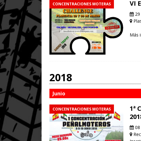
VI 
CONCENTRACIONES MOTERAS
29 
Pla
Más 
2018
Junio
1ª 
CONCENTRACIONES MOTERAS
201
08 
Reci