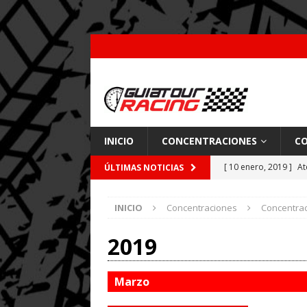
INICIO
CONCENTRACIONES
CO
[ 10 enero, 2019 ]
At
ÚLTIMAS NOTICIAS
por Pajares
CARRE
INICIO
Concentraciones
Concentra
[ 26 febrero, 2018 ]
[ 9 enero, 2018 ]
Acc
2019
[ 7 enero, 2018 ]
Coc
Marzo