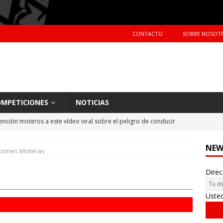
CONTACTO
SOBRE NOSOT
MPETICIONES
NOTICIAS
ención moteros a este vídeo viral sobre el peligro de conducir
TERAS
NEW
ciones Moteras
Primer día de tests en Montmeló Temporada 2018
NOTICIAS
Direc
idente de Nani Roma en el Dakar 2018
NOTICIAS
hes más vendidos en España en 2017
CIFRAS DE VENTAS
Uste