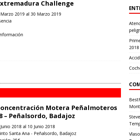
Extremadura Challenge
ENT
Marzo 2019 al 30 Marzo 2019
sencia
Atenc
pelig
información
Prim
2018
Accid
Coch
COM
Best
Concentración Motera Peñalmoteros
Mont
8 – Peñalsordo, Badajoz
Stev
Temp
Junio 2018 al 10 Junio 2018
nto Santa Ana - Peñalsordo, Badajoz
Vlas