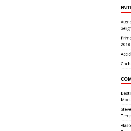
ENT
Atenc
pelig
Prim
2018
Accid
Coch
COM
Best
Mont
Stev
Temp
Vlas