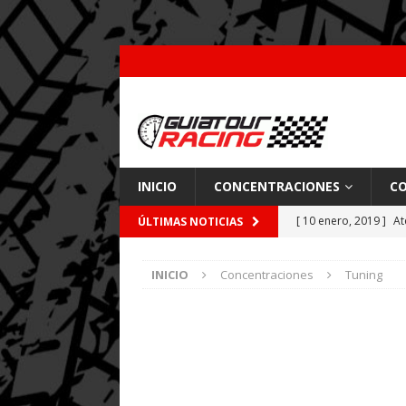
INICIO
CONCENTRACIONES
CO
[ 10 enero, 2019 ]
At
ÚLTIMAS NOTICIAS
por Pajares
CARRE
INICIO
Concentraciones
Tuning
[ 26 febrero, 2018 ]
[ 9 enero, 2018 ]
Acc
[ 7 enero, 2018 ]
Coc