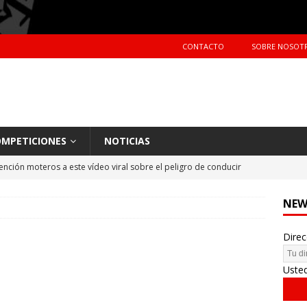
CONTACTO
SOBRE NOSOT
MPETICIONES
NOTICIAS
ención moteros a este vídeo viral sobre el peligro de conducir
TERAS
NEW
Primer día de tests en Montmeló Temporada 2018
NOTICIAS
Direc
idente de Nani Roma en el Dakar 2018
NOTICIAS
hes más vendidos en España en 2017
CIFRAS DE VENTAS
Uste