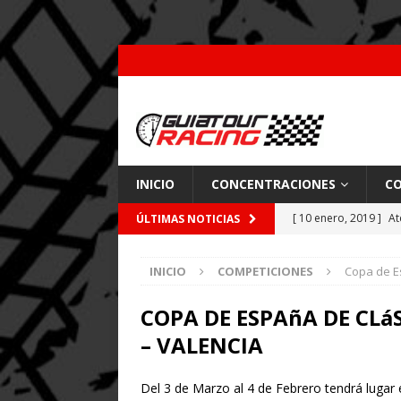
INICIO
CONCENTRACIONES
CO
[ 10 enero, 2019 ]
At
ÚLTIMAS NOTICIAS
por Pajares
CARRE
INICIO
COMPETICIONES
Copa de Es
[ 26 febrero, 2018 ]
[ 9 enero, 2018 ]
Acc
COPA DE ESPAñA DE CLá
– VALENCIA
[ 7 enero, 2018 ]
Coc
Del 3 de Marzo al 4 de Febrero tendrá lugar