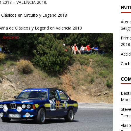
 2018 – VALENCIA 2019.
ENT
Clásicos en Circuito y Legend 2018
Atenc
paña de Clásicos y Legend en Valencia 2018
pelig
Prim
2018
Accid
Coch
COM
Best
Mont
Stev
Temp
Vlas