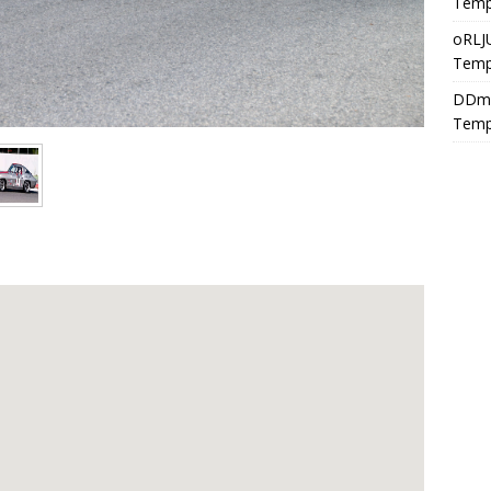
Temp
oRLJ
Temp
DDm
Temp