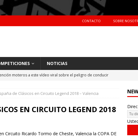
CONTACTO
SOBRE NOSOT
MPETICIONES
NOTICIAS
ención moteros a este vídeo viral sobre el peligro de conducir
TERAS
NEW
paña de Clásicos en Circuito Legend 2018 – Valencia
Primer día de tests en Montmeló Temporada 2018
NOTICIAS
Direc
idente de Nani Roma en el Dakar 2018
NOTICIAS
SICOS EN CIRCUITO LEGEND 2018
hes más vendidos en España en 2017
CIFRAS DE VENTAS
Uste
 en Circuito Ricardo Tormo de Cheste, Valencia la COPA DE