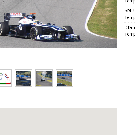
Temp
oRLJ
Temp
DDm
Temp