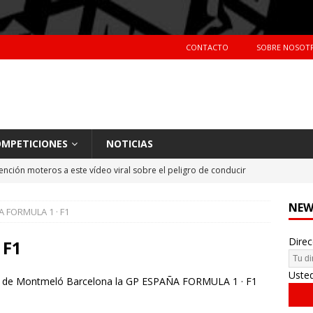
CONTACTO
SOBRE NOSOT
MPETICIONES
NOTICIAS
ención moteros a este vídeo viral sobre el peligro de conducir
TERAS
NEW
 FORMULA 1 · F1
Primer día de tests en Montmeló Temporada 2018
NOTICIAS
Direc
idente de Nani Roma en el Dakar 2018
NOTICIAS
 F1
hes más vendidos en España en 2017
CIFRAS DE VENTAS
Uste
uto de Montmeló Barcelona la GP ESPAÑA FORMULA 1 · F1