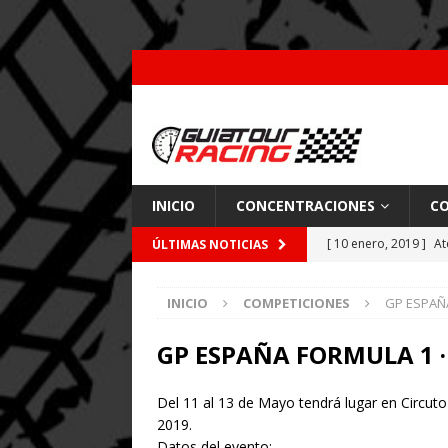
INICIO
CONCENTRACIONES
CO
[ 10 enero, 2019 ]
At
ÚLTIMAS NOTICIAS
por Pajares
CARRE
INICIO
COMPETICIONES
GP ESPAÑA
[ 26 febrero, 2018 ]
[ 9 enero, 2018 ]
Acc
GP ESPAÑA FORMULA 1 ·
[ 7 enero, 2018 ]
Coc
Del 11 al 13 de Mayo tendrá lugar en Circ
2019.
Datos del evento: