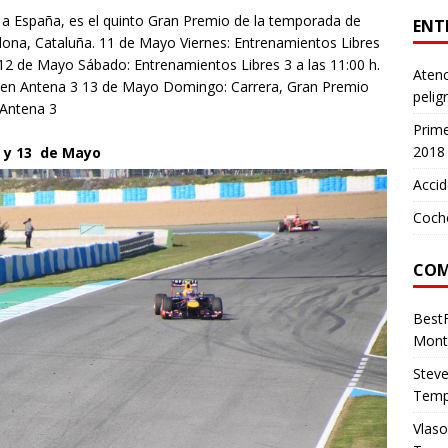
a España, es el quinto Gran Premio de la temporada de
ENT
lona, Cataluña. 11 de Mayo Viernes: Entrenamientos Libres
2). 12 de Mayo Sábado: Entrenamientos Libres 3 a las 11:00 h.
Atenc
to en Antena 3 13 de Mayo Domingo: Carrera, Gran Premio
pelig
 Antena 3
Prim
2018
2 y 13 de Mayo
Accid
Coch
COM
Best
Mont
Stev
Temp
Vlas