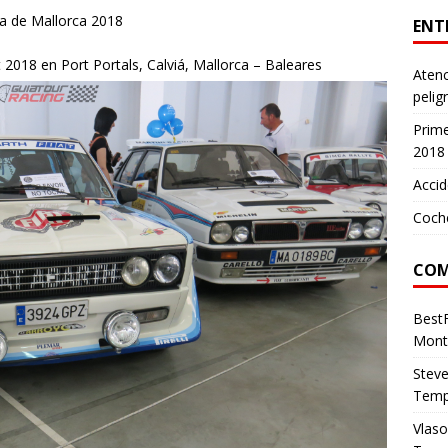
sla de Mallorca 2018
ENT
 2018 en Port Portals, Calviá, Mallorca – Baleares
Atenc
pelig
Prim
2018
Accid
Coch
COM
Best
Mont
Stev
Temp
Vlas