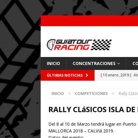
INICIO
CONCENTRACIONES
CO
[ 10 enero, 2019 ]
At
ÚLTIMAS NOTICIAS
por Pajares
CARRE
INICIO
COMPETICIONES
Rally Clás
[ 26 febrero, 2018 ]
[ 9 enero, 2018 ]
Acc
RALLY CLáSICOS ISLA DE
[ 7 enero, 2018 ]
Coc
Del 8 al 10 de Marzo tendrá lugar en Puerto
MALLORCA 2018 – CALVIá 2019.
Datos del evento: