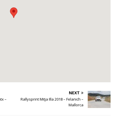
NEXT
tx –
Rallysprint Mitja Illa 2018 – Felanich –
Mallorca