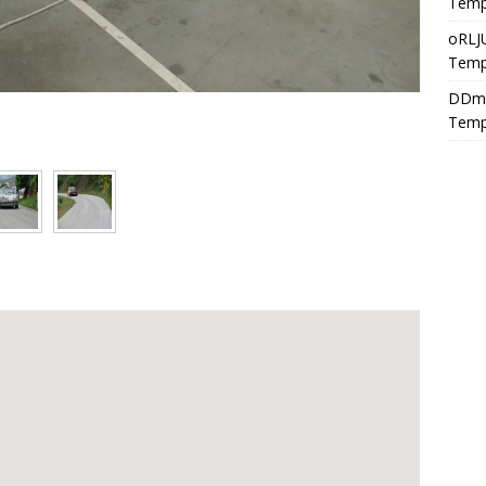
Temp
oRLJ
Temp
DDm
Temp