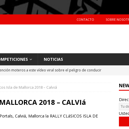
CONTACTO
SOBRE NOSOT
MPETICIONES
NOTICIAS
ención moteros a este vídeo viral sobre el peligro de conducir
TERAS
NEW
icos Isla de Mallorca 2018 – Calviá
Primer día de tests en Montmeló Temporada 2018
NOTICIAS
Direc
idente de Nani Roma en el Dakar 2018
NOTICIAS
 MALLORCA 2018 – CALVIá
hes más vendidos en España en 2017
CIFRAS DE VENTAS
Uste
 Portals, Calviá, Mallorca la RALLY CLáSICOS ISLA DE