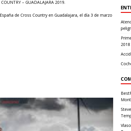
COUNTRY – GUADALAJARA 2019.
ENT
spaña de Cross Country en Guadalajara, el día 3 de marzo
Atenc
pelig
Prim
2018
Accid
Coch
COM
Best
Mont
Stev
Temp
Vlas