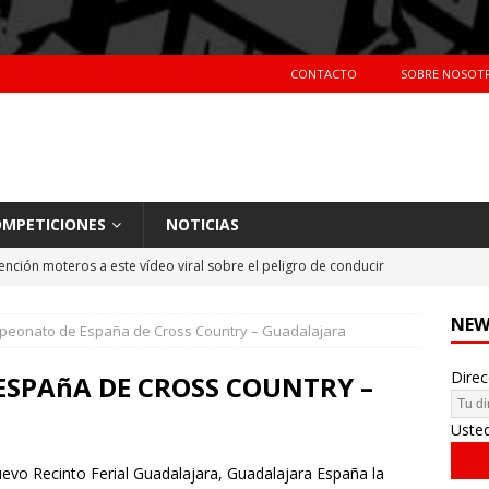
CONTACTO
SOBRE NOSOT
MPETICIONES
NOTICIAS
ención moteros a este vídeo viral sobre el peligro de conducir
TERAS
NEW
eonato de España de Cross Country – Guadalajara
Primer día de tests en Montmeló Temporada 2018
NOTICIAS
Direc
idente de Nani Roma en el Dakar 2018
NOTICIAS
SPAñA DE CROSS COUNTRY –
hes más vendidos en España en 2017
CIFRAS DE VENTAS
Uste
uevo Recinto Ferial Guadalajara, Guadalajara España la