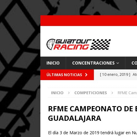
INICIO
CONCENTRACIONES
CO
[ 10 enero, 2019 ]
At
ÚLTIMAS NOTICIAS
por Pajares
CARRE
INICIO
COMPETICIONES
RFME Camp
[ 26 febrero, 2018 ]
[ 9 enero, 2018 ]
Acc
RFME CAMPEONATO DE E
GUADALAJARA
[ 7 enero, 2018 ]
Coc
El día 3 de Marzo de 2019 tendrá lugar en N