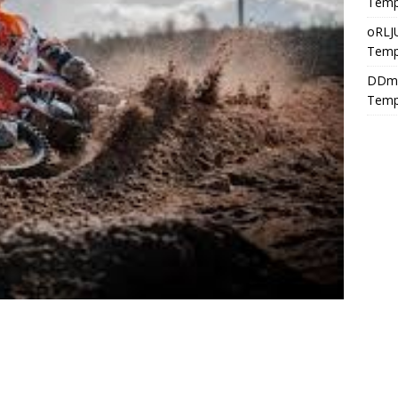
Temp
oRLJ
Temp
DDm
Temp