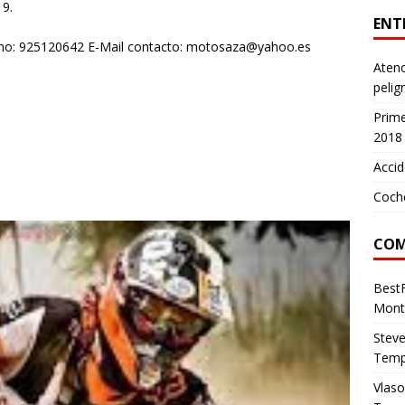
9.
ENT
fono: 925120642 E-Mail contacto: motosaza@yahoo.es
Atenc
pelig
Prim
2018
Accid
Coch
COM
Best
Mont
Stev
Temp
Vlas