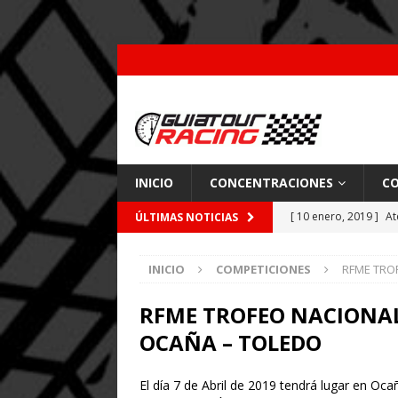
INICIO
CONCENTRACIONES
CO
[ 10 enero, 2019 ]
At
ÚLTIMAS NOTICIAS
por Pajares
CARRE
INICIO
COMPETICIONES
RFME TRO
[ 26 febrero, 2018 ]
[ 9 enero, 2018 ]
Acc
RFME TROFEO NACIONAL
OCAÑA – TOLEDO
[ 7 enero, 2018 ]
Coc
El día 7 de Abril de 2019 tendrá lugar e