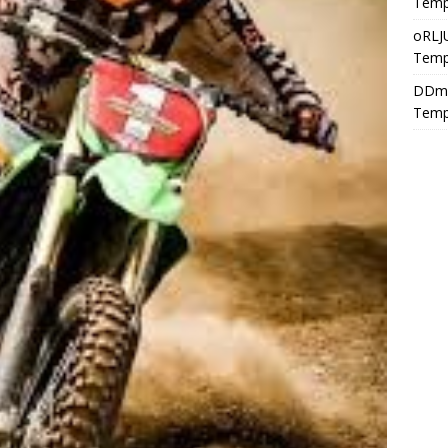
Temp
oRLJ
Temp
DDm
Temp