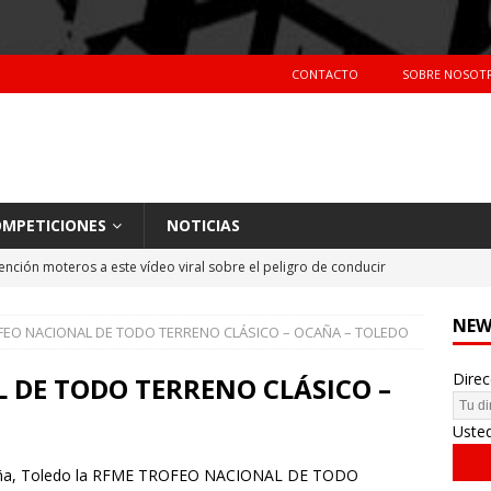
CONTACTO
SOBRE NOSOT
MPETICIONES
NOTICIAS
ención moteros a este vídeo viral sobre el peligro de conducir
TERAS
NEW
FEO NACIONAL DE TODO TERRENO CLÁSICO – OCAÑA – TOLEDO
Primer día de tests en Montmeló Temporada 2018
NOTICIAS
Direc
idente de Nani Roma en el Dakar 2018
NOTICIAS
 DE TODO TERRENO CLÁSICO –
hes más vendidos en España en 2017
CIFRAS DE VENTAS
Uste
n Ocaña, Toledo la RFME TROFEO NACIONAL DE TODO