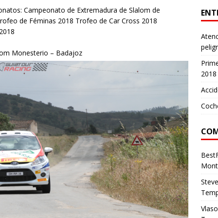
eonatos: Campeonato de Extremadura de Slalom de
ENT
rofeo de Féminas 2018 Trofeo de Car Cross 2018
 2018
Atenc
pelig
alom Monesterio – Badajoz
Prim
2018
Accid
Coch
COM
Best
Mont
Stev
Temp
Vlas