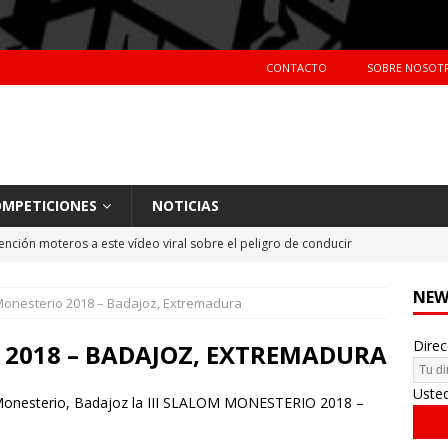
CONTACTO
SOBRE NOSOT
MPETICIONES
NOTICIAS
ención moteros a este vídeo viral sobre el peligro de conducir
TERAS
NEW
 Monesterio 2018 – Badajoz, Extremadura
Primer día de tests en Montmeló Temporada 2018
NOTICIAS
Direc
idente de Nani Roma en el Dakar 2018
NOTICIAS
 2018 – BADAJOZ, EXTREMADURA
hes más vendidos en España en 2017
CIFRAS DE VENTAS
Uste
n Monesterio, Badajoz la III SLALOM MONESTERIO 2018 –