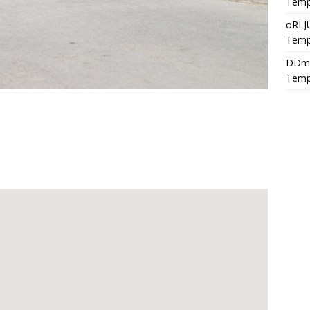
Temp
oRLJ
Temp
DDm
Temp