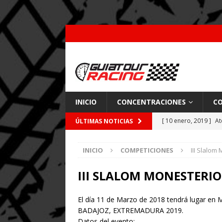
INICIO
CONCENTRACIONES
CO
[ 10 enero, 2019 ]
At
ÚLTIMAS NOTICIAS
por Pajares
CARRE
INICIO
COMPETICIONES
III Slalom
[ 26 febrero, 2018 ]
[ 9 enero, 2018 ]
Acc
III SLALOM MONESTERIO
[ 7 enero, 2018 ]
Coc
El día 11 de Marzo de 2018 tendrá lugar e
BADAJOZ, EXTREMADURA 2019.
Datos del evento: