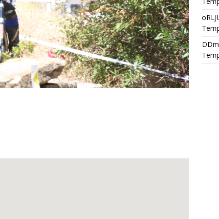
Temp
oRLJ
Temp
DDm
Temp