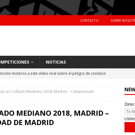
CONTACTO
SOBRE NOSOT
MPETICIONES
NOTICIAS
ención moteros a este vídeo viral sobre el peligro de conducir
TERAS
NEW
sicas en Collado Mediano 2018, Madrid – Campeonato
Primer día de tests en Montmeló Temporada 2018
NOTICIAS
Direc
idente de Nani Roma en el Dakar 2018
NOTICIAS
LADO MEDIANO 2018, MADRID –
hes más vendidos en España en 2017
CIFRAS DE VENTAS
Uste
AD DE MADRID