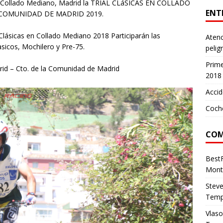
 en Collado Mediano, Madrid la TRIAL CLáSICAS EN COLLADO
ENT
COMUNIDAD DE MADRID 2019.
ásicas en Collado Mediano 2018 Participarán las
Atenc
asicos, Mochilero y Pre-75.
pelig
Prim
rid – Cto. de la Comunidad de Madrid
2018
Accid
Coch
COM
Best
Mont
Stev
Temp
Vlas