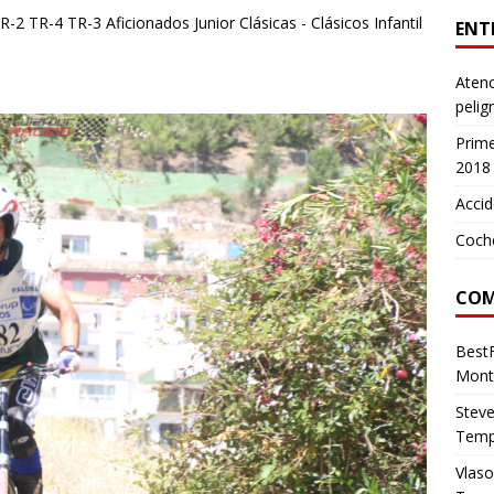
R-2 TR-4 TR-3 Aficionados Junior Clásicas - Clásicos Infantil
ENT
Atenc
pelig
Prim
2018
Accid
Coch
COM
Best
Mont
Stev
Temp
Vlas