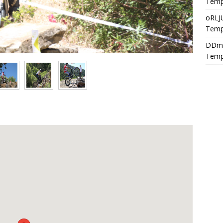
Temp
oRLJ
Temp
DDm
Temp