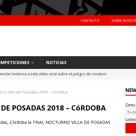
CONTACTO
SOBRE NOSOT
MPETICIONES
NOTICIAS
ención moteros a este vídeo viral sobre el peligro de conducir
TERAS
NEW
urno Villa de Posadas 2018 – Córdoba
Primer día de tests en Montmeló Temporada 2018
NOTICIAS
Direc
idente de Nani Roma en el Dakar 2018
NOTICIAS
 DE POSADAS 2018 – CóRDOBA
hes más vendidos en España en 2017
CIFRAS DE VENTAS
Uste
 Posadas, Córdoba la TRIAL NOCTURNO VILLA DE POSADAS