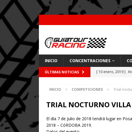
INICIO
CONCENTRACIONES
CO
[ 10 enero, 2019 ]
At
ÚLTIMAS NOTICIAS
por Pajares
CARRE
INICIO
COMPETICIONES
Trial noct
[ 26 febrero, 2018 ]
[ 9 enero, 2018 ]
Acc
TRIAL NOCTURNO VILLA
[ 7 enero, 2018 ]
Coc
El día 7 de Julio de 2018 tendrá lugar en
2018 – CóRDOBA 2019.
Datos del evento: