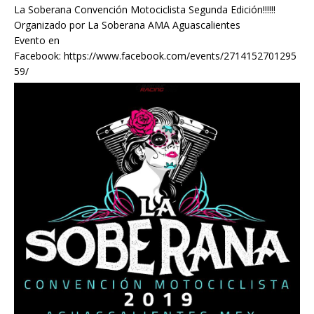
La Soberana Convención Motociclista Segunda Edición!!!!!!
Organizado por
La Soberana AMA Aguascalientes
Evento en
Facebook:
https://www.facebook.com/events/2714152701295
59/