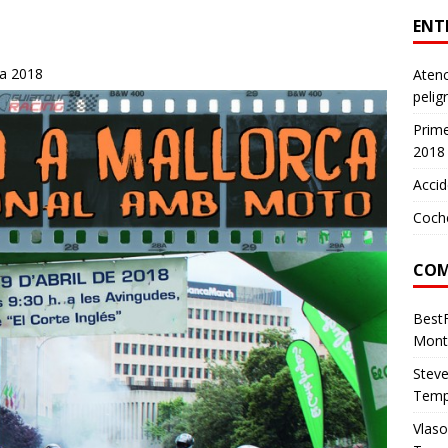
ENT
ca 2018
Atenc
pelig
Prim
2018
Accid
Coch
COM
Best
Mont
Stev
Temp
Vlas