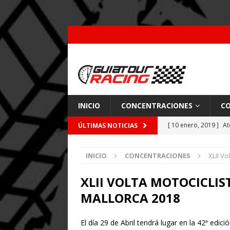
INICIO
CONCENTRACIONES
CO
[ 10 enero, 2019 ]
At
ÚLTIMAS NOTICIAS
por Pajares
CARRE
INICIO
CONCENTRACIONES
XLII Vo
[ 26 febrero, 2018 ]
[ 9 enero, 2018 ]
Acc
XLII VOLTA MOTOCICLI
MALLORCA 2018
[ 7 enero, 2018 ]
Coc
El día 29 de Abril tendrá lugar en la 42ª 