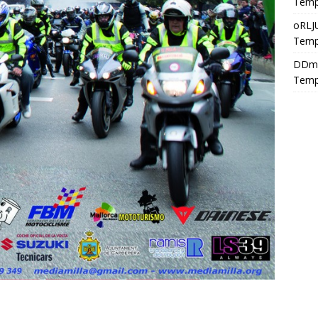
Temp
oRLJ
Temp
DDm
Temp