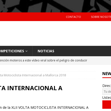
CONTACTO
SOBRE NOSOT
MPETICIONES
NOTICIAS
ención moteros a este vídeo viral sobre el peligro de conducir
TERAS
NEW
lta Motociclista Internacional a Mallorca 2018
Primer día de tests en Montmeló Temporada 2018
NOTICIAS
Direc
idente de Nani Roma en el Dakar 2018
NOTICIAS
STA INTERNACIONAL A
hes más vendidos en España en 2017
CIFRAS DE VENTAS
Uste
edición de la XLII VOLTA MOTOCICLISTA INTERNACIONAL A