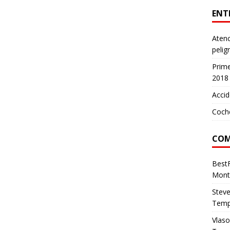
ENT
Atenc
pelig
Prim
2018
Accid
Coch
COM
Best
Mont
Stev
Temp
Vlas