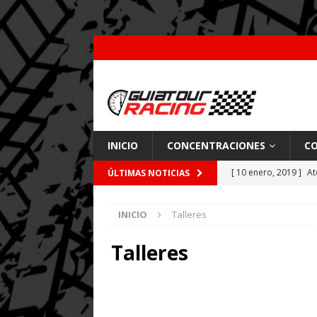
INICIO
CONCENTRACIONES
CO
[ 10 enero, 2019 ]
At
ÚLTIMAS NOTICIAS
por Pajares
CARRE
INICIO
Talleres
[ 26 febrero, 2018 ]
[ 9 enero, 2018 ]
Acc
Talleres
[ 7 enero, 2018 ]
Coc