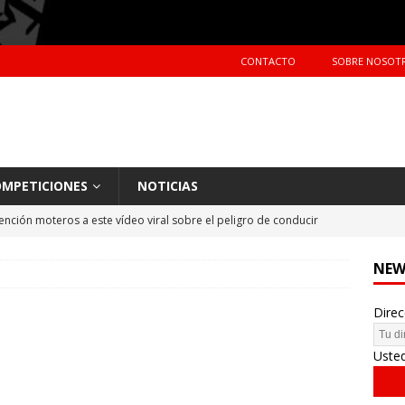
CONTACTO
SOBRE NOSOT
MPETICIONES
NOTICIAS
ención moteros a este vídeo viral sobre el peligro de conducir
TERAS
NEW
Primer día de tests en Montmeló Temporada 2018
NOTICIAS
Direc
idente de Nani Roma en el Dakar 2018
NOTICIAS
hes más vendidos en España en 2017
CIFRAS DE VENTAS
Uste