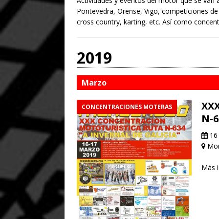
Actividades y eventos del motor que se van a
Pontevedra, Orense, Vigo, competiciones de m
cross country, karting, etc. Así como concent
2019
Marzo
XXX
CONCENTRACIONES MOTERAS
N-6
16 
Mon
Más 