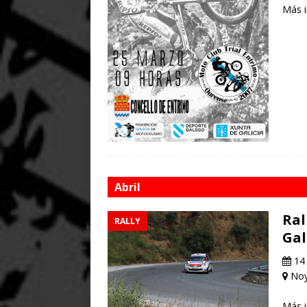
Más 
Abril
Ral
RALLY
Gal
14 
Noy
Más 