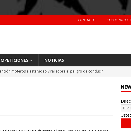
CONTACTO
SOBRE NOSOT
MPETICIONES
NOTICIAS
ención moteros a este vídeo viral sobre el peligro de conducir
TERAS
NEW
Primer día de tests en Montmeló Temporada 2018
NOTICIAS
Direc
idente de Nani Roma en el Dakar 2018
NOTICIAS
hes más vendidos en España en 2017
CIFRAS DE VENTAS
Uste