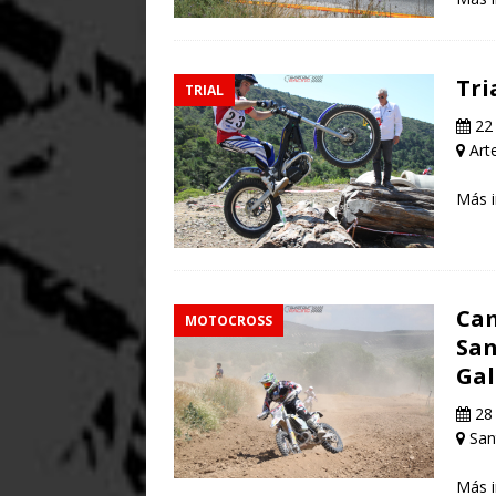
Tri
TRIAL
22 
Arte
Más 
Cam
MOTOCROSS
San
Gal
28 
San
Más 