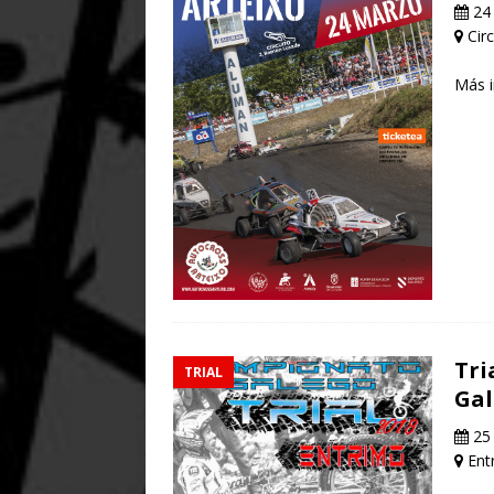
24
Circ
Más 
Tri
TRIAL
Gal
25
Ent