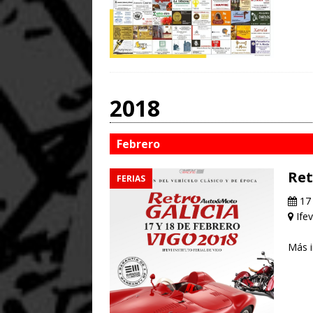
2018
Febrero
Ret
FERIAS
17 
Ifev
Más 