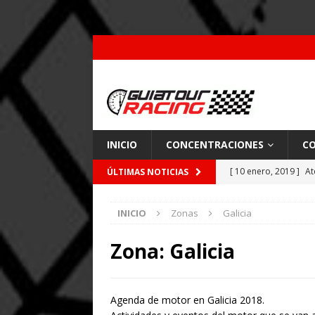
INICIO
CONCENTRACIONES
CO
[ 10 enero, 2019 ]
At
ÚLTIMAS NOTICIAS
por Pajares
CARRE
INICIO
Zonas
Galicia
[ 26 febrero, 2018 ]
[ 9 enero, 2018 ]
Acc
Zona:
Galicia
[ 7 enero, 2018 ]
Coc
Agenda de motor en Galicia 2018.