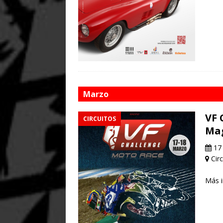
Marzo
VF 
CIRCUITOS
Mag
17 
Circ
Más 