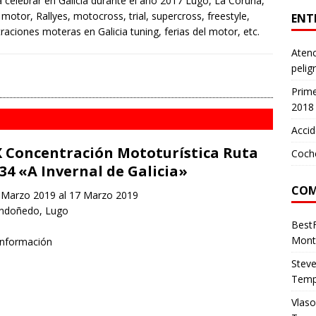
 celebrar en Galicia durante el año 2017 Lugo, La Coruña,
otor, Rallyes, motocross, trial, supercross, freestyle,
ENT
raciones moteras en Galicia tuning, ferias del motor, etc.
Atenc
pelig
Prim
2018
Accid
 Concentración Mototurística Ruta
Coch
34 «A Invernal de Galicia»
COM
Marzo 2019 al 17 Marzo 2019
doñedo, Lugo
Best
Mont
información
Stev
Temp
Vlas