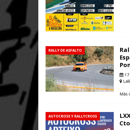
Ral
RALLY DE ASFALTO
Esp
Po
17 
Lalí
Más 
LXX
AUTOCROSS Y RALLYCROSS
Cto