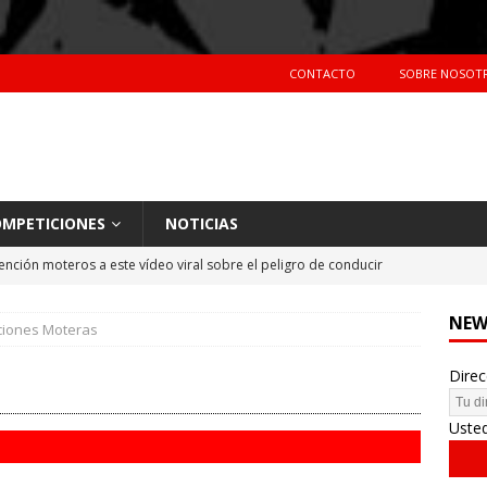
CONTACTO
SOBRE NOSOT
MPETICIONES
NOTICIAS
ención moteros a este vídeo viral sobre el peligro de conducir
TERAS
NEW
ciones Moteras
Primer día de tests en Montmeló Temporada 2018
NOTICIAS
Direc
idente de Nani Roma en el Dakar 2018
NOTICIAS
hes más vendidos en España en 2017
CIFRAS DE VENTAS
Uste