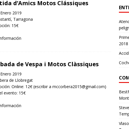
tida d’Amics Motos Clássiques
ENT
Enero 2019
stantí, Tarragona
Atenc
ipción: 15€
pelig
Prim
información
2018
Accid
Coch
bada de Vespa i Motos Clàssiques
Enero 2019
COM
bera de Llobregat
ipción: Online: 12€ (escribir a mccorbera2015@gmail.com)
Best
el evento: 15€
Mont
información
Stev
Temp
Vlas