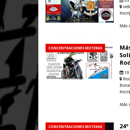
03 
vell
Inscr
Más 
Más
CONCENTRACIONES MOTERAS
Sol
Rod
10 
Rode
Bonas
Inscri
Más 
24
CONCENTRACIONES MOTERAS