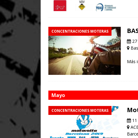
BAS
CONCENTRACIONES MOTERAS
27 
Bass
Más 
Mayo
Mot
CONCENTRACIONES MOTERAS
11
ACE 
Barc