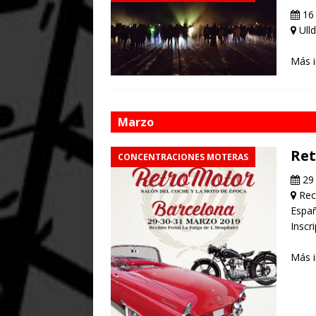
16 
Ull
Más 
Marzo
Ret
CONCENTRACIONES MOTERAS
29 
Reci
Espa
Inscr
Más 