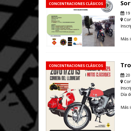
Sor
CONCENTRACIONES CLÁSICOS
19 
Con
Inscr
Más 
Tro
CONCENTRACIONES CLÁSICOS
20 
Cor
Inscr
Día d
Más 