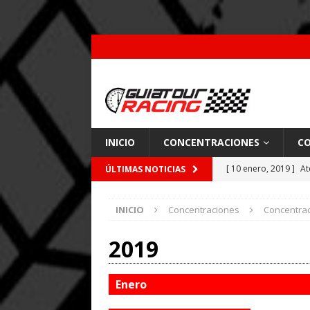
INICIO
CONCENTRACIONES
CO
[ 10 enero, 2019 ]
At
ÚLTIMAS NOTICIAS
por Pajares
CARRE
INICIO
Concentraciones
Concentra
[ 26 febrero, 2018 ]
[ 9 enero, 2018 ]
Acc
2019
[ 7 enero, 2018 ]
Coc
Enero