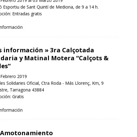
Febrero 2019 al 03 Marzo 2019
ó Esportiu de Sant Quintí de Mediona, de 9 a 14 h.
ipción: Entradas gratis
información
 información » 3ra Calçotada
idaria y Matinal Motera “Calçots &
es”
Febrero 2019
s Solidaries Oficial, Ctra Roda - Más Llorenç, Km, 9
tre, Tarragona 43884
pción: Gratis
información
º Amotonamiento