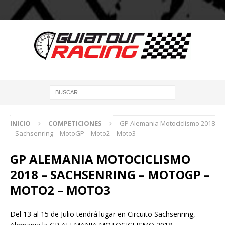
INICIO
COMPETICIONES
GP Alemania Motociclismo 2018
– Sachsenring – MotoGP – Moto2 – Moto3
GP ALEMANIA MOTOCICLISMO
2018 – SACHSENRING – MOTOGP –
MOTO2 – MOTO3
Del 13 al 15 de Julio tendrá lugar en Circuito Sachsenring,