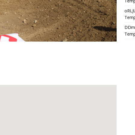
Temp
oRLJ
Temp
DDm
Temp