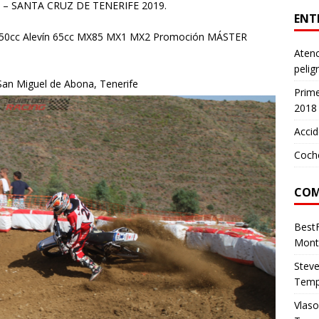
 SANTA CRUZ DE TENERIFE 2019.
ENT
evín 50cc Alevín 65cc MX85 MX1 MX2 Promoción MÁSTER
Atenc
pelig
an Miguel de Abona, Tenerife
Prim
2018
Accid
Coch
COM
Best
Mont
Stev
Temp
Vlas