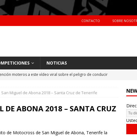
CONTACTO
SOBRE NOSOT
MPETICIONES
NOTICIAS
ención moteros a este vídeo viral sobre el peligro de conducir
TERAS
NEW
 San Miguel de Abona 2018 – Santa Cruz de Tenerife
Primer día de tests en Montmeló Temporada 2018
NOTICIAS
Direc
idente de Nani Roma en el Dakar 2018
NOTICIAS
 DE ABONA 2018 – SANTA CRUZ
hes más vendidos en España en 2017
CIFRAS DE VENTAS
Uste
rcuito de Motocross de San Miguel de Abona, Tenerife la