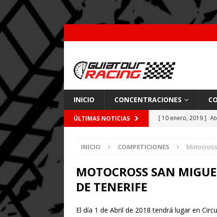
INICIO
CONCENTRACIONES
CO
[ 10 enero, 2019 ]
At
ÚLTIMAS NOTICIAS
por Pajares
CARRE
INICIO
COMPETICIONES
Motocross
[ 26 febrero, 2018 ]
[ 9 enero, 2018 ]
Acc
MOTOCROSS SAN MIGUEL
DE TENERIFE
[ 7 enero, 2018 ]
Coc
El día 1 de Abril de 2018 tendrá lugar en Ci