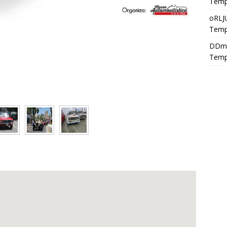
Temp
oRLJ
Temp
DDm
Temp