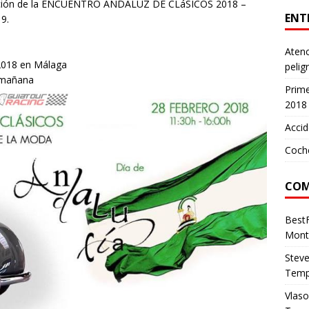
I edición de la ENCUENTRO ANDALUZ DE CLáSICOS 2018 –
ENT
9.
Atenc
 2018 en Málaga
pelig
a mañana
Prim
2018
Accid
Coch
COM
Best
Mont
Stev
Temp
Vlas